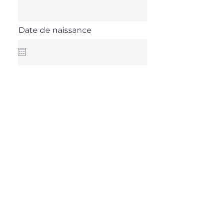
Date de naissance
Caisse maladie :
Numéro d'assuré :
CONTINUER